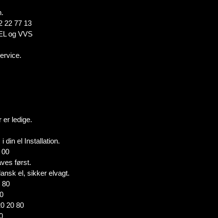
n.
2 22 77 13
r EL og VVS
ervice.
 er ledige.
 din el Installation.
 00
aves først.
dansk el, sikker elvagt.
0 80
80
20 20 80
0