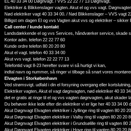
EL 40 33 34 00 Døgnvagt. / VVS 22 22 77 13 Døgnvagt.
Elektriker & Blikkenslager vagten. Akut el og vvs vagt. Døgnvagte
Nød elektriker vagt 40 33 34 00. / Nød Blikkenslager – VVS vagt 2
Billigst om dagen El og vvs Vagten akut vvs og elektriker – sikke
Call center / kunde kontakt
Landsdækkende el og vvs Services, håndværker service, skade s
Kontor adm. telefon 22 22 77 60
Kunde ordre telefon 80 20 20 80
Akut el vagt. telefon 40 33 34 00
Akut vvs vagt. telefon 22 22 77 13
Telefontid vagt 8-23 herefter svare vi så hurtigt vi kan,
indtal navn og nummer, så ringer vi tilbage så snart vores montører
Elvagten i Storkøbenhavn
Ved strømsvigt. udfald i din el forsyning overgang eller kortslutning, i
Elektriker vagten, Akut el vagt døgnvagten, nød elektriker 40 33 34
det er gratis at ringe til el og vvs vagten døgnvagten, akut skader l
Du behøver ikke lede efter din elektriker vi er lige her 40 33 34 00 
Akut Døgnvagt Elvagten elektriker i Jyllinge ring til vagten 80 20 2
Akut Døgnvagt Elvagten elektriker i Valby ring til vagten 80 20 20 
Akut Døgnvagt Elvagten elektriker i Grundsølille ring til vagten 80 
Akut Døgnvagt Elvagten elektriker i Hove ring til vagten 80 20 20 8