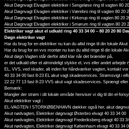
Akut Døgnvagt Elvagten elektriker i Sengeløse ring til vagten 80 2
Akut Døgnvagt Elvagten elektriker i Værebro ring til vagten 80 20 
Akut Døgnvagt Elvagten elektriker i Kirkerup ring til vagten 80 20 
Akut Døgnvagt Elvagten elektriker i Smørum ring til vagten 80 20 
Elektriker vagt akut el udkald ring 40 33 34 00 – 80 20 20 80 D
Døgn elektriker vagt
Har du brug for en elektriker nu kan du altid ringe til din lokale Akut
Har du brug for en vvs montør nu kan du altid ringe til din lokale A
Akut døgn Vagten står derfor altid klar når det brænder på,
er det udkald eller et almindeligt stykke el, vvs eller andet arbejde r
EL, VVS, ved skader, alt inden for håndværker vagten, kontakt vor
40 33 34 00 fast 8-23 EL akut vagt skadeservices. Strømsvigt i elf
22 22 77 13 fast 8-23 VVS akut vagt skadeservices. Sprængt eller 
Bemærk:
Mangler der strøm i dit lokale område henviser vi dig til din el-forsy
Akut elektriker vagt :
EL-VAGTEN I STORKØBENHAVN dækker også her, akut døgnva
Akut nødvagten, Elektriker døgnvagt Østerbro elvagt 40 33 34 00
Akut nødvagten, Elektriker døgnvagt Frederiksberg elvagt 40 33 3
Akut nødvagten, Elektriker døgnvagt København elvagt 40 33 34 