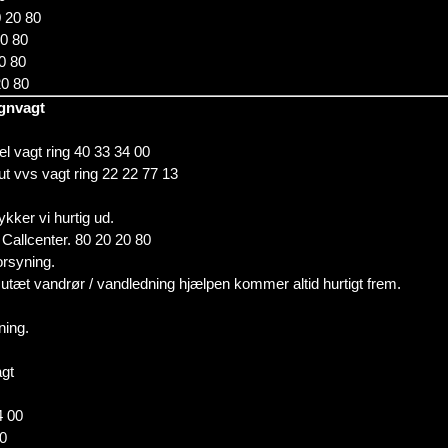
0 20 80
20 80
20 80
20 80
øgnvagt
 el vagt ring 40 33 34 00
kut vvs vagt ring 22 22 77 13
ykker vi hurtig ud.
 Callcenter. 80 20 20 80
orsyning.
utæt vandrør / vandledning hjælpen kommer altid hurtigt frem.
ning.
gt
4 00
00